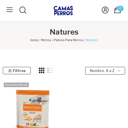
0
Natures
Inicio
Perros
Pienso Para Perros
Natures
Filtros
Nombre, A a Z
Fuera De Stock