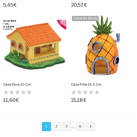
5,45 €
20,57 €
Fuera De Stock
Casa Dora 10 Cm.
Casa Piña 16,5 Cm.
11,60 €
21,18 €
…
1
2
3
6
