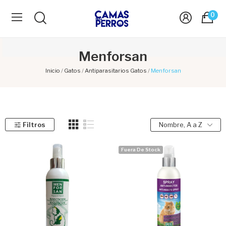
0
Menforsan
Inicio
Gatos
Antiparasitarios Gatos
Menforsan
Filtros
Nombre, A a Z
Fuera De Stock