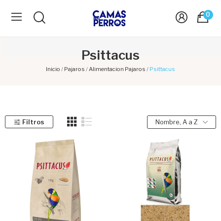
0
Psittacus
Inicio
Pajaros
Alimentacion Pajaros
Psittacus
Filtros
Nombre, A a Z