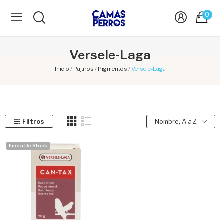
0
Versele-Laga
Inicio
Pajaros
Pigmentos
Versele-Laga
Filtros
Nombre, A a Z
Fuera De Stock