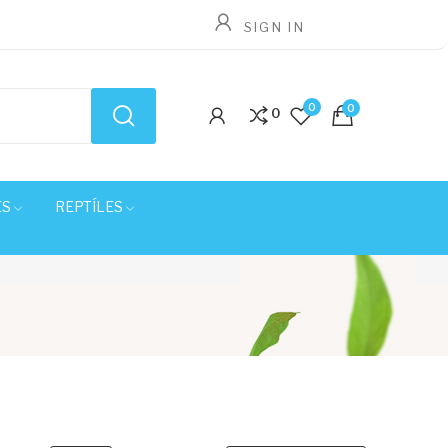
SIGN IN
0
0
0
ES
REPTÍLES