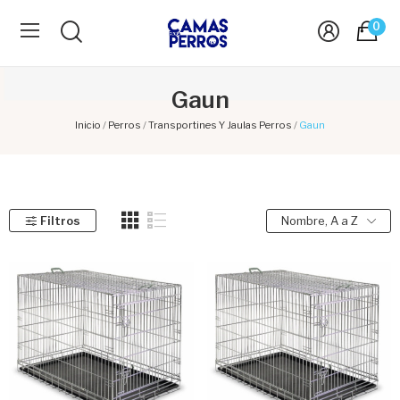
0
Gaun
Inicio
Perros
Transportines Y Jaulas Perros
Gaun
Filtros
Nombre, A a Z