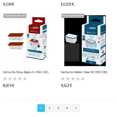
9,08 €
10,59 €
Fuera De Stock
Fuera De Stock
Cartucho Stop Algas S Cf40 (X2)
Cartucho Water Clear M Cf80 (X1)
8,83 €
9,62 €
1
2
3
4
