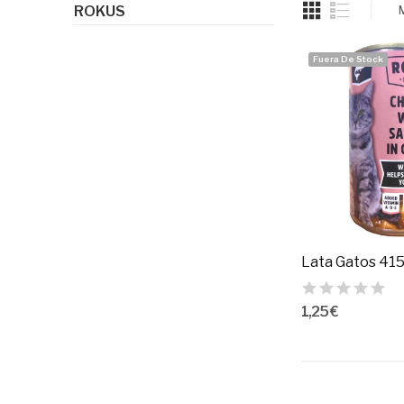
ROKUS
Fuera De Stock
1,25 €