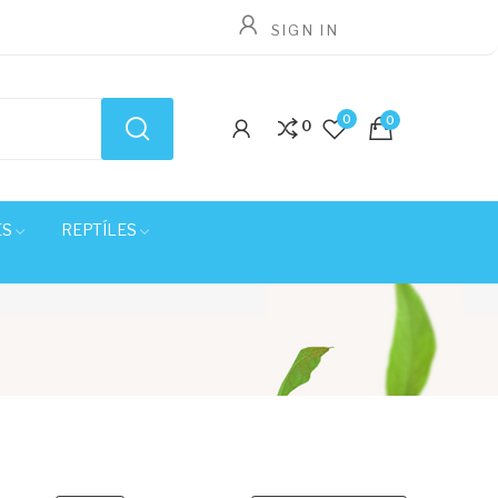
SIGN IN
0
0
0
ES
REPTÍLES