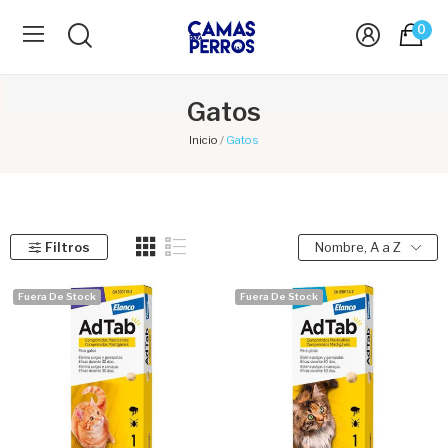
0
Gatos
Inicio
Gatos
Filtros
Nombre, A a Z
Fuera De Stock
Fuera De Stock