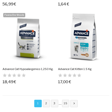
56,99 €
1,64 €
Fuera De Stock
Advance Cat Hypoalargenico 1,250 Kg.
Advance Cat Kitten 1.5 Kg
18,49 €
17,00 €
…
1
2
3
15
