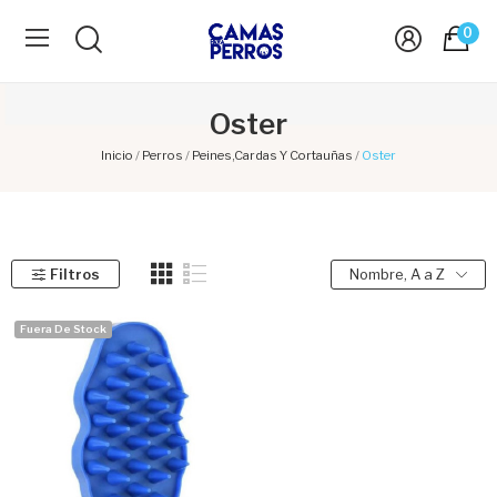
0
Oster
Inicio
Perros
Peines,Cardas Y Cortauñas
Oster
Filtros
Nombre, A a Z
Fuera De Stock