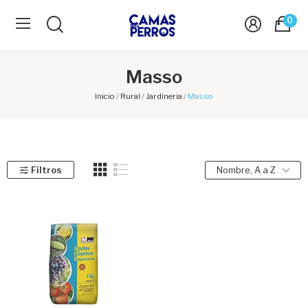
0
Masso
Inicio
Rural
Jardineria
Masso
Filtros
Nombre, A a Z