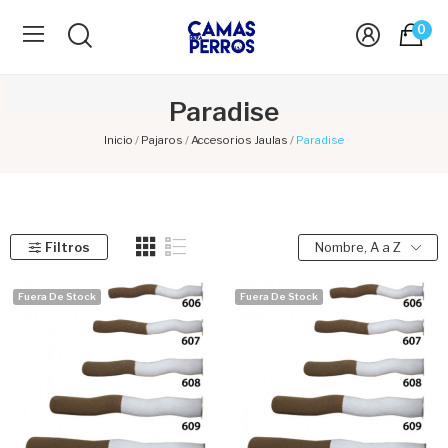
0
Paradise
Inicio
Pajaros
Accesorios Jaulas
Paradise
Filtros
Nombre, A a Z
Fuera De Stock
Fuera De Stock