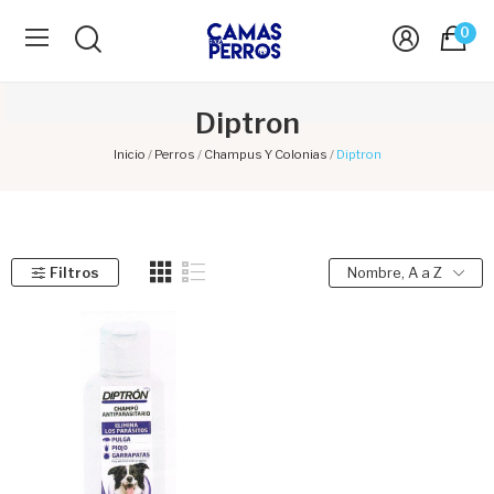
0
Diptron
Inicio
Perros
Champus Y Colonias
Diptron
Filtros
Nombre, A a Z