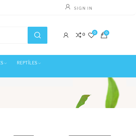
SIGN IN
0
0
0
ES
REPTÍLES