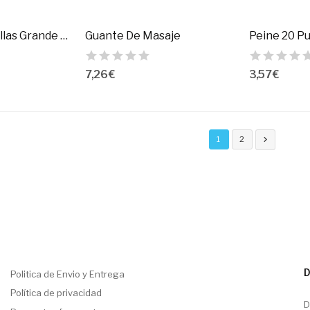
Cortauñas Huellas Grande 16,5X5,5X5Cm.
Guante De Masaje
Peine 20 P
7,26 €
3,57 €
1
2

D
Politica de Envio y Entrega
Política de privacidad
D