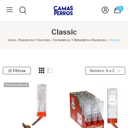
0
Classic
Inicio
Roedores Y Hurones
Comederos Y Bebederos Roedores
Classic
Filtros
Nombre, A a Z
Fuera De Stock