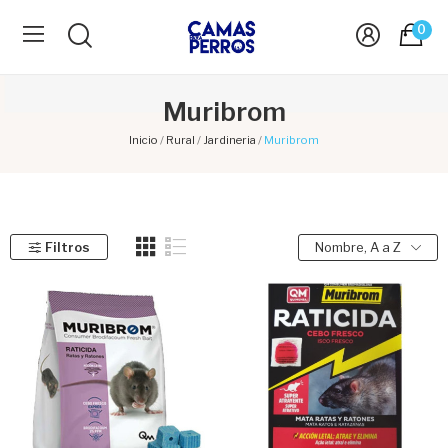
0
Muribrom
Inicio
Rural
Jardineria
Muribrom
Filtros
Nombre, A a Z