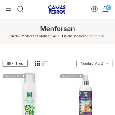
0
Menforsan
Inicio
Roedores Y Hurones
Salud E Higiene Roedores
Menforsan
Filtros
Nombre, A a Z
Fuera De Stock
Fuera De Stock