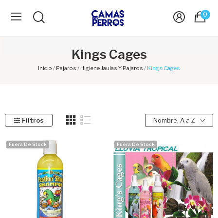
0
Kings Cages
Inicio
Pajaros
Higiene Jaulas Y Pajaros
Kings Cages
Filtros
Nombre, A a Z
Fuera De Stock
Fuera De Stock