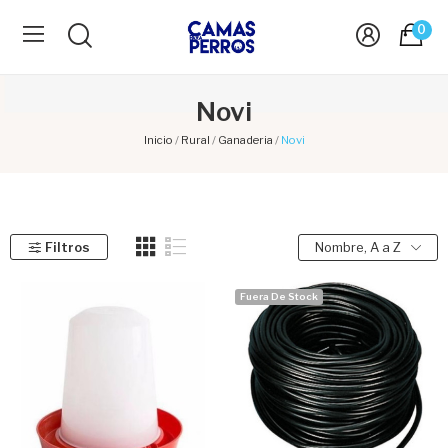
0
Novi
Inicio
Rural
Ganaderia
Novi
Filtros
Nombre, A a Z
Fuera De Stock