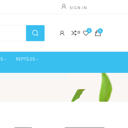
SIGN IN
0
0
0
ES
REPTÍLES