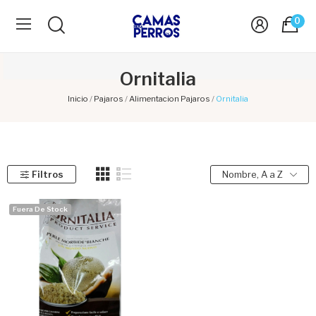
0
Ornitalia
Inicio
Pajaros
Alimentacion Pajaros
Ornitalia
Filtros
Nombre, A a Z
Fuera De Stock