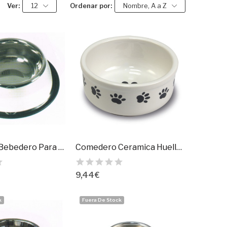
Ver:
12
Ordenar por:
Nombre, A a Z
Comedero Bebedero Para Perros Inoxidable...
Comedero Ceramica Huellas 15 Cm.
9,44 €
k
Fuera De Stock