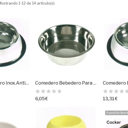
Mostrando 1-12 de 14 artículo(s)
Comedero Acero Inox.Antideslizante 20Cm./ 0,42Lts.
Comedero Bebedero Para Perros De Acero Inoxidable
6,05 €
13,31 €
Fuera De Stoc