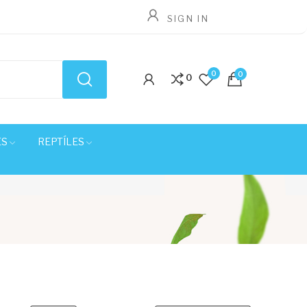
SIGN IN
0
0
0
ES
REPTÍLES