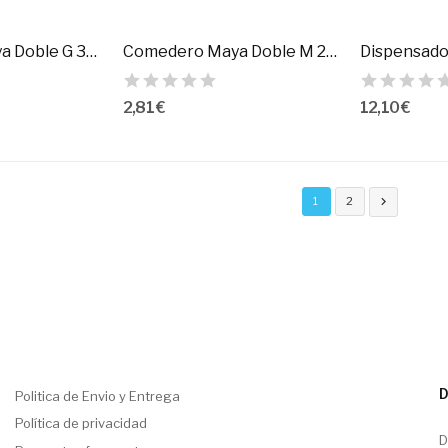
Comedero Maya Doble G 33 Cm.
Comedero Maya Doble M 26 Cm.
2,81 €
12,10 €
1
2

D
Politica de Envio y Entrega
Política de privacidad
D