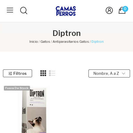
0
Diptron
Inicio
Gatos
Antiparasitarios Gatos
Diptron
Filtros
Nombre, A a Z
Fuera De Stock