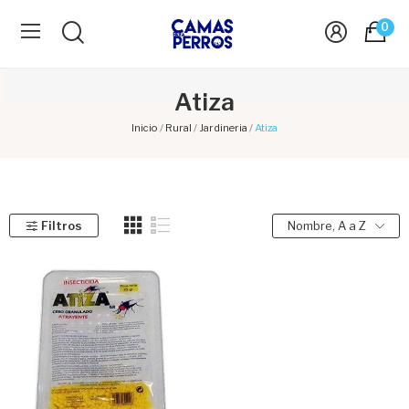
0
Atiza
Inicio
Rural
Jardineria
Atiza
Filtros
Nombre, A a Z