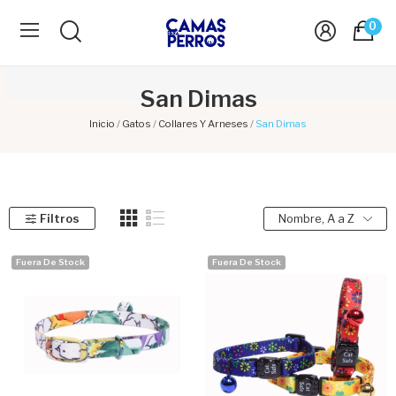
0
San Dimas
Inicio
Gatos
Collares Y Arneses
San Dimas
Filtros
Nombre, A a Z
Fuera De Stock
Fuera De Stock