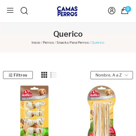
0
Querico
Inicio
Perros
Snacks Para Perros
Querico
Filtros
Nombre, A a Z