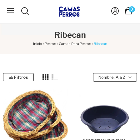
0
Ribecan
Inicio
Perros
Camas Para Perros
Ribecan
Filtros
Nombre, A a Z