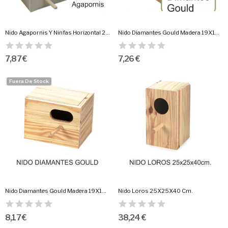
Nido Agapornis Y Ninfas Horizontal 23X14X14 Cm.
Nido Diamantes Gould Madera 19X15X15 Cm.
7,87 €
7,26 €
Fuera De Stock
Nido Diamantes Gould Madera 19X15X15 Cm.
Nido Loros 25X25X40 Cm.
8,17 €
38,24 €