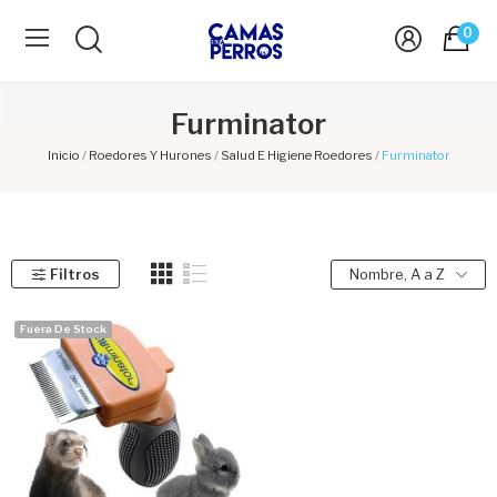
0
Furminator
Inicio
Roedores Y Hurones
Salud E Higiene Roedores
Furminator
Filtros
Nombre, A a Z
Fuera De Stock