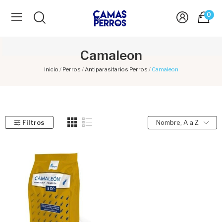
0
Camaleon
Inicio
Perros
Antiparasitarios Perros
Camaleon
Filtros
Nombre, A a Z