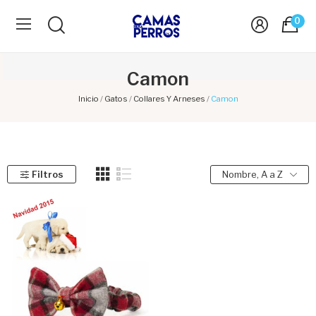
0
Camon
Inicio
Gatos
Collares Y Arneses
Camon
Filtros
Nombre, A a Z