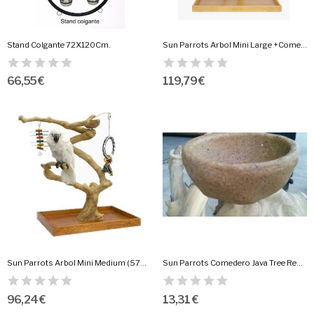
Stand Colgante 72X120Cm.
Sun Parrots Arbol Mini Large +Comedero Java...
66,55 €
119,79 €
Sun Parrots Arbol Mini Medium (57X37 Alt.50-56Cm.)
Sun Parrots Comedero Java Tree Redondo
96,24 €
13,31 €