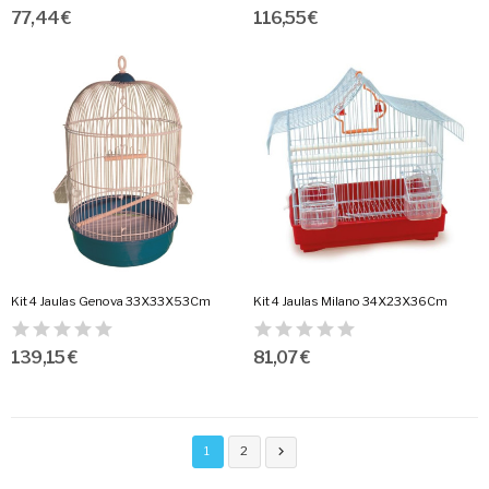
77,44 €
116,55 €
Kit 4 Jaulas Genova 33X33X53Cm
Kit 4 Jaulas Milano 34X23X36Cm
139,15 €
81,07 €
1
2
