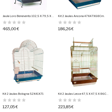
Jaula Loro Benevento 102,5 X 79,5 X 176 Cm.
Kit 2 Jaulas Ancona 47X47X68Cm.
465,00 €
186,26 €
Kit 2 Jaulas Bologna 52X41X71
Kit 2 Jaulas Lecce 47,5 X 47,5 X 86Cm.
127,05 €
223,85 €