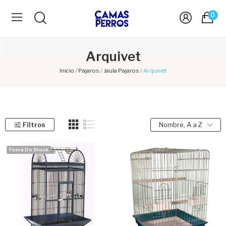
0
Arquivet
Inicio
Pajaros
Jaula Pajaros
Arquivet
Filtros
Nombre, A a Z
Fuera De Stock