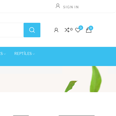
SIGN IN
0
0
0
ES
REPTÍLES