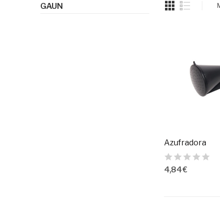
GAUN
Azufradora
4,84 €