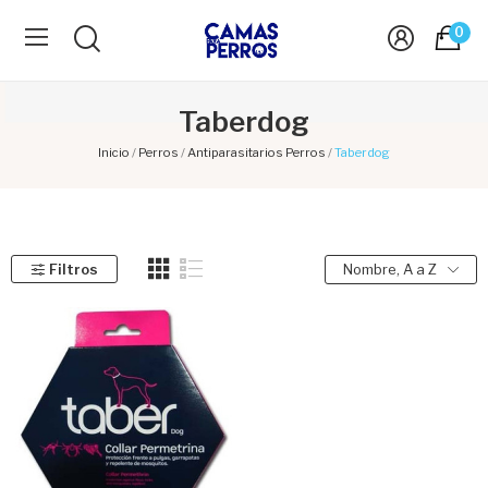
0
Taberdog
Inicio
Perros
Antiparasitarios Perros
Taberdog
Filtros
Nombre, A a Z