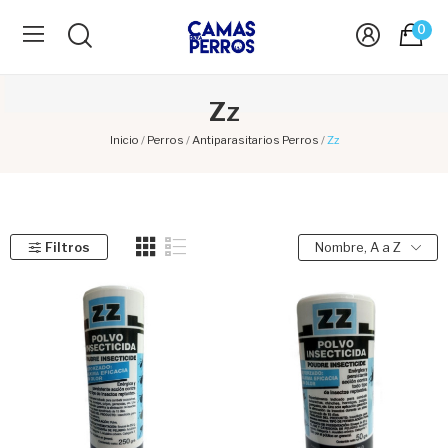
0
Zz
Inicio
Perros
Antiparasitarios Perros
Zz
Filtros
Nombre, A a Z