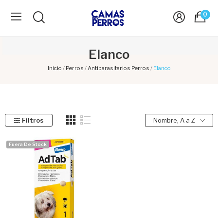
0
Elanco
Inicio
Perros
Antiparasitarios Perros
Elanco
Filtros
Nombre, A a Z
Fuera De Stock