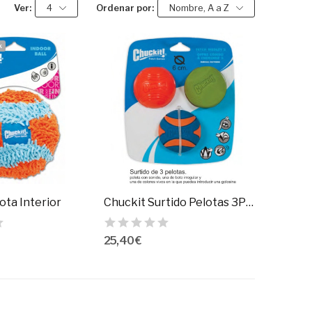
Ver:
4
Ordenar por:
Nombre, A a Z
k
ota Interior
Chuckit Surtido Pelotas 3Pack
25,40 €