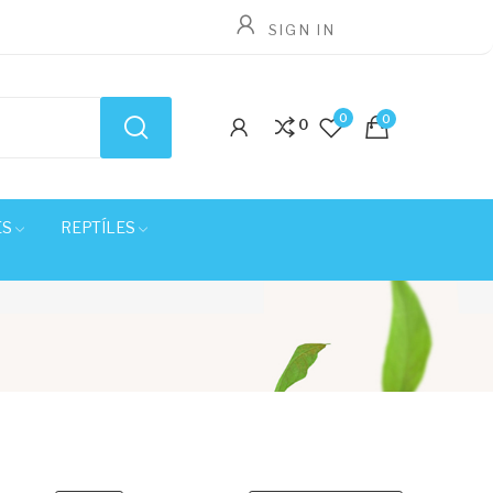
SIGN IN
0
0
0
ES
REPTÍLES