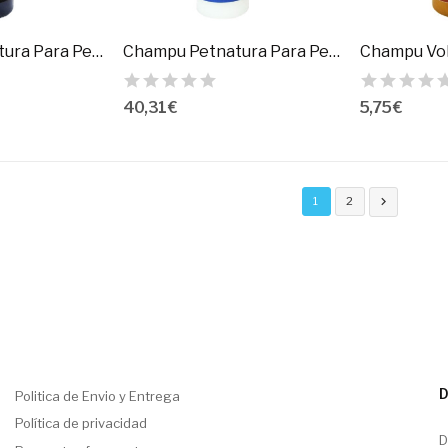
Champu Petnatura Para Perro De Pelo Negro
Champu Petnatura Para Perros De Pelo Blanco
40,31 €
5,75 €
1
2

D
Politica de Envio y Entrega
Política de privacidad
D