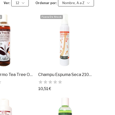
Ver:
12
Ordenar por:
Nombre, A a Z
k
Fuera De Stock
Champu Dermo Tea Tree Oil 250Ml. Petnatura
Champu Espuma Seca 210Ml. Petnatura
10,51 €