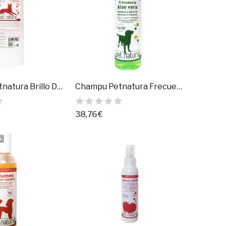
Champu Petnatura Brillo De Aceite Vison
Champu Petnatura Frecuencia De Aloe Vera
38,76 €
k