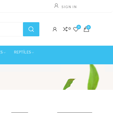
SIGN IN
0
0
0
ES
REPTÍLES