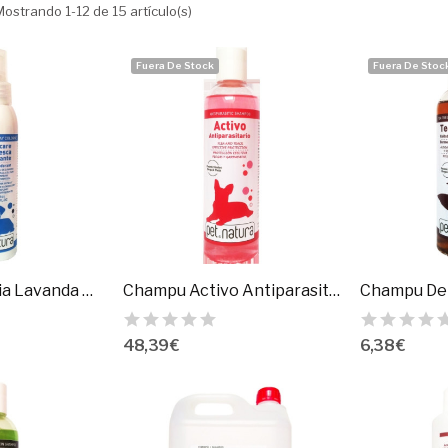
Mostrando 1-12 de 15 artículo(s)
Fuera De Stock
Fuera De Stoc
Agua De Colonia Lavanda Desodorante 125Ml.
Champu Activo Antiparasitario 5 Lt. Pn
48,39 €
6,38 €