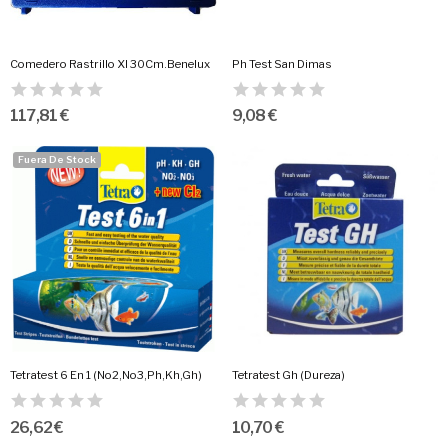
Comedero Rastrillo Xl 30Cm.Benelux
Ph Test San Dimas
117,81 €
9,08 €
Fuera De Stock
Tetratest 6 En 1 (No2,No3,Ph,Kh,Gh)
Tetratest Gh (Dureza)
26,62 €
10,70 €