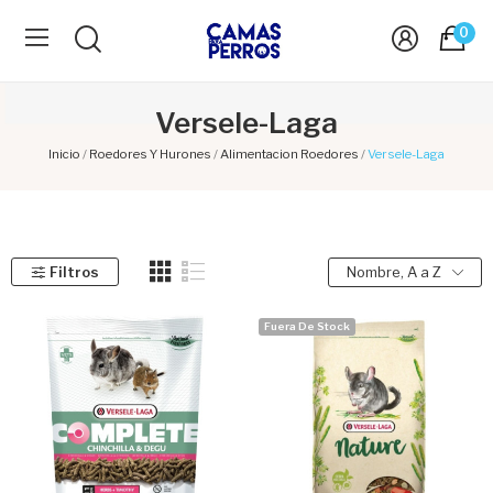
0
Versele-Laga
Inicio
Roedores Y Hurones
Alimentacion Roedores
Versele-Laga
Filtros
Nombre, A a Z
Fuera De Stock