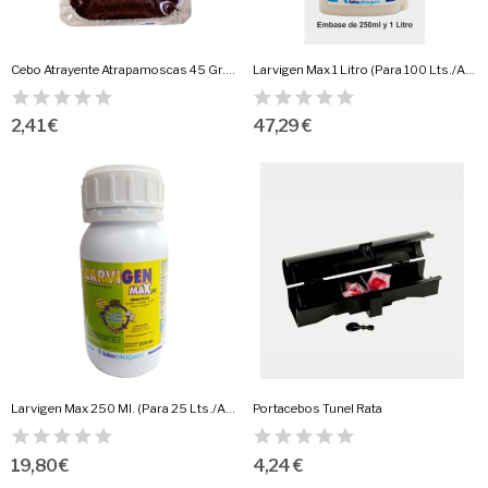
Cebo Atrayente Atrapamoscas 45 Gr.Flygen
Larvigen Max 1 Litro (Para 100 Lts./Agua)
2,41 €
47,29 €
Larvigen Max 250 Ml. (Para 25 Lts./Agua)
Portacebos Tunel Rata
19,80 €
4,24 €