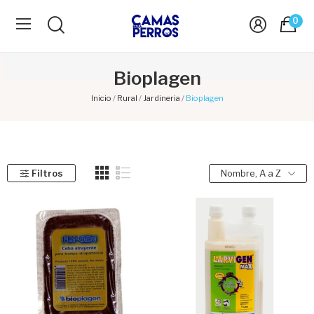
0
Bioplagen
Inicio
Rural
Jardineria
Bioplagen
Filtros
Nombre, A a Z