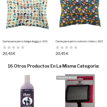
Cama para perro beige doggy c-601
Cama para perro colores risten c-801
20,45 €
20,45 €
16 Otros Productos En La Misma Categoría:
Fuera De Stock